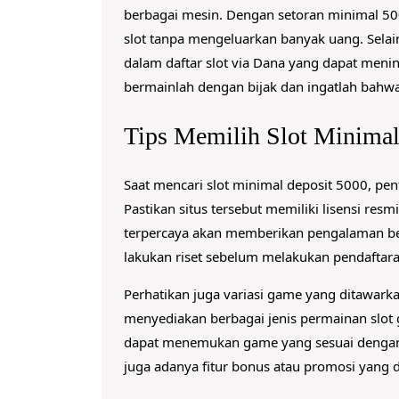
berbagai mesin. Dengan setoran minimal 50
slot tanpa mengeluarkan banyak uang. Selain
dalam daftar slot via Dana yang dapat men
bermainlah dengan bijak dan ingatlah bahw
Tips Memilih Slot Minimal
Saat mencari slot minimal deposit 5000, pen
Pastikan situs tersebut memiliki lisensi resmi
terpercaya akan memberikan pengalaman be
lakukan riset sebelum melakukan pendaftar
Perhatikan juga variasi game yang ditawarkan 
menyediakan berbagai jenis permainan slot
dapat menemukan game yang sesuai dengan s
juga adanya fitur bonus atau promosi yan