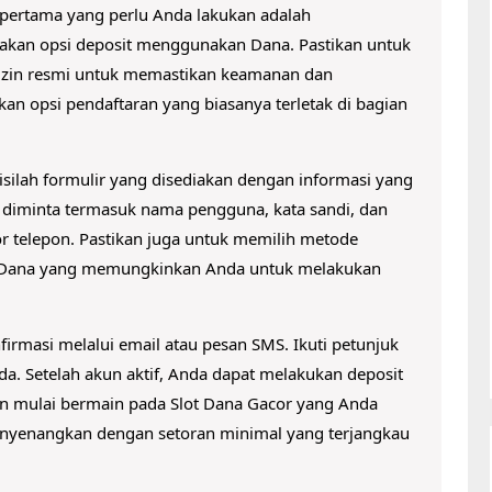
 pertama yang perlu Anda lakukan adalah
S
iakan opsi deposit menggunakan Dana. Pastikan untuk
e
i izin resmi untuk memastikan keamanan dan
t
an opsi pendaftaran yang biasanya terletak di bagian
o
r
isilah formulir yang disediakan dengan informasi yang
a
 diminta termasuk nama pengguna, kata sandi, dan
n
r telepon. Pastikan juga untuk memilih metode
M
it Dana yang memungkinkan Anda untuk melakukan
i
n
irmasi melalui email atau pesan SMS. Ikuti petunjuk
i
a. Setelah akun aktif, Anda dapat melakukan deposit
m
n mulai bermain pada Slot Dana Gacor yang Anda
a
enyenangkan dengan setoran minimal yang terjangkau
l
5