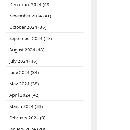
December 2024
(48)
November 2024
(41)
October 2024
(36)
September 2024
(27)
August 2024
(48)
July 2024
(46)
June 2024
(34)
May 2024
(38)
April 2024
(42)
March 2024
(33)
February 2024
(9)
January 2024
(20)