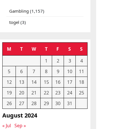
Gambling
(1,157)
togel
(3)
M
T
W
T
F
S
S
1
2
3
4
5
6
7
8
9
10
11
12
13
14
15
16
17
18
19
20
21
22
23
24
25
26
27
28
29
30
31
August 2024
« Jul
Sep »