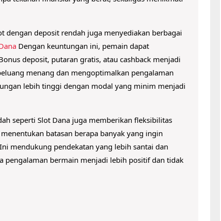
r
u
lot dengan deposit rendah juga menyediakan berbagai
n
 Dana
Dengan keuntungan ini, pemain dapat
t
nus deposit, putaran gratis, atau cashback menjadi
u
n peluang menang dan mengoptimalkan pengalaman
n
ungan lebih tinggi dengan modal yang minim menjadi
g
a
dah seperti Slot Dana juga memberikan fleksibilitas
n
 menentukan batasan berapa banyak yang ingin
d
 Ini mendukung pendekatan yang lebih santai dan
e
 pengalaman bermain menjadi lebih positif dan tidak
n
g
a
n