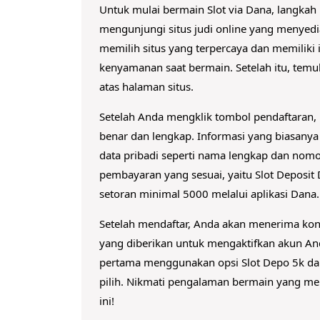
Untuk mulai bermain Slot via Dana, langkah
mengunjungi situs judi online yang menyed
memilih situs yang terpercaya dan memilik
kenyamanan saat bermain. Setelah itu, temuk
atas halaman situs.
Setelah Anda mengklik tombol pendaftaran, 
benar dan lengkap. Informasi yang biasanya
data pribadi seperti nama lengkap dan nomo
pembayaran yang sesuai, yaitu Slot Depos
setoran minimal 5000 melalui aplikasi Dana.
Setelah mendaftar, Anda akan menerima konf
yang diberikan untuk mengaktifkan akun And
pertama menggunakan opsi Slot Depo 5k da
pilih. Nikmati pengalaman bermain yang m
ini!