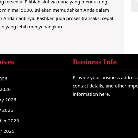
g tersedia. Pilihlah slot via dana yang mendukung
it minimal 5000. Ini akan memudahkan Anda dalam
Anda nantinya. Pastikan juga proses transaksi cepat
in yang lebih menyenangkan.
ives
Business Info
Provide your business address
2026
contact details, and other imp
 2026
information here.
ry 2026
y 2026
ber 2025
r 2025