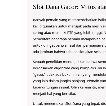
Slot Dana Gacor: Mitos ata
Banyak pemain yang memperdebatkan istilah 
kali digunakan untuk merujuk pada mesin 
sering atau memiliki RTP yang lebih tinggi.
Sementara beberapa pemain melaporkan peng
untuk diingat bahwa hasil dari permainan sl
ada jaminan bahwa sebuah slot akan selal
Sebuah penelitian menunjukkan bahwa semua
berdasarkan algoritma yang kompleks. Ini b
"gacor," tidak ada bukti ilmiah yang mendu
yang lain dalam jangka panjang. Pemain ya
keberuntungan sesaat. Oleh karena itu, mem
menjadi hal yang berisiko.
Untuk menemukan Slot Dana yang tepat, di