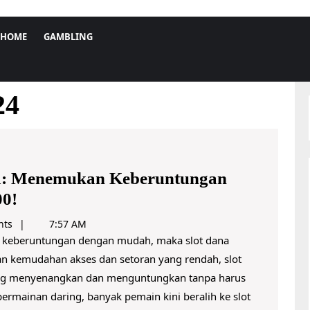
HOME
GAMBLING
24
a: Menemukan Keberuntungan
P
00!
a
ts
7:57 AM
n
h keberuntungan dengan mudah, maka slot dana
d
an kemudahan akses dan setoran yang rendah, slot
g menyenangkan dan menguntungkan tanpa harus
u
rmainan daring, banyak pemain kini beralih ke slot
a