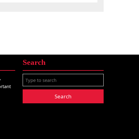
Search
S
,
e
ortant
a
r
c
h
f
o
r