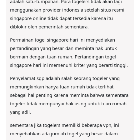
adalah satu-tumpahan. Para togelers tidak akan lagi
menggunakan provider indonesia setelah situs resmi
singapore online tidak dapat tersedia karena itu
diblokir oleh pemerintah sementara.
Permainan togel singapore hari ini menyediakan
pertandingan yang besar dan meminta hak untuk
bermain dengan tuan rumah. Pertandingan togel
singapore hari ini memenuhi kriter yang berarti tinggi.
Penyelamat sgp adalah salah seorang togeler yang
memungkinkan hanya tuan rumah tidak terlihat
sebagai hal penting karena meminta bahwa sementara
togeler tidak mempunyai hak asing untuk tuan rumah
yang adil.
sementara jika togelers memiliki beberapa vpn, ini
menyebabkan ada jumlah togel yang besar dalam