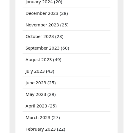
January 2024
(20)
December 2023
(28)
November 2023
(25)
October 2023
(28)
September 2023
(60)
August 2023
(49)
July 2023
(43)
June 2023
(25)
May 2023
(29)
April 2023
(25)
March 2023
(27)
February 2023
(22)