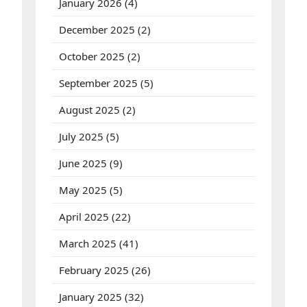
January 2026
(4)
T
e
r
December 2025
(2)
u
p
October 2025
(2)
d
a
t
September 2025
(5)
e
August 2025
(2)
July 2025
(5)
June 2025
(9)
May 2025
(5)
April 2025
(22)
March 2025
(41)
February 2025
(26)
January 2025
(32)