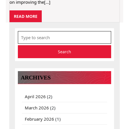
D
on improving the[...]
/
a
:
2
t
D
0
i
a
R
READ MORE
2
c
t
3
E
P
a
l
A
K
a
e
S
D
y
l
M
R
e
u
e
O
a
a
v
r
R
i
r
a
E
e
n
c
w
d
h
a
n
f
ARCHIVES
P
o
e
n
r
g
:
April 2026
(2)
e
l
u
March 2026
(2)
a
r
February 2026
(1)
a
n