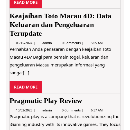
a
2
R
t
e
READ MORE
0
Y
E
t
2
o
A
Keajaiban Toto Macau 4D: Data
3
u
i
D
r
Keluaran dan Pengeluaran
G
M
o
a
Terupdate
O
m
n
R
e
0
K
06/15/2024
admin
0 Comments
5:05 AM
W
E
6
e
i
Pernahkah Anda penasaran dengan keajaiban Toto
/
a
t
Macau 4D? Bagi para pemain togel, keluaran dan
1
j
h
5
a
P
pengeluaran Macau merupakan informasi yang
/
i
o
2
b
k
sangat[...]
0
a
e
2
n
r
4
T
O
R
READ MORE
o
n
E
t
l
A
o
Pragmatic Play Review
i
M
n
D
a
e
1
P
10/02/2023
admin
0 Comments
6:37 AM
M
c
0
r
Pragmatic play is a company that is revolutionizing the
O
a
/
a
u
R
iGaming industry with its innovative games. They focus
0
g
4
2
m
E