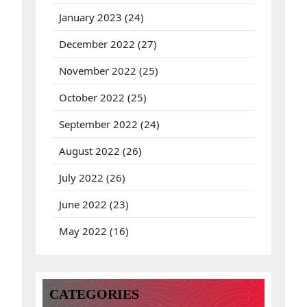
January 2023
(24)
December 2022
(27)
November 2022
(25)
October 2022
(25)
September 2022
(24)
August 2022
(26)
July 2022
(26)
June 2022
(23)
May 2022
(16)
CATEGORIES