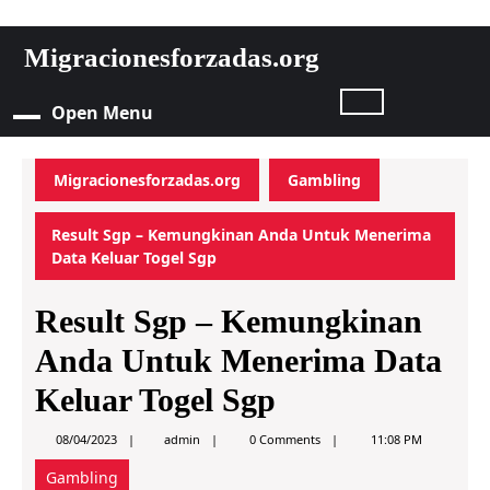
S
Migracionesforzadas.org
k
i
Open Menu
O
p
t
p
o
Migracionesforzadas.org
Gambling
c
e
o
Result Sgp – Kemungkinan Anda Untuk Menerima
n
Data Keluar Togel Sgp
n
t
e
M
Result Sgp – Kemungkinan
n
t
Anda Untuk Menerima Data
e
S
Keluar Togel Sgp
k
n
i
a
08/04/2023
admin
0 Comments
11:08 PM
p
u
d
m
Gambling
t