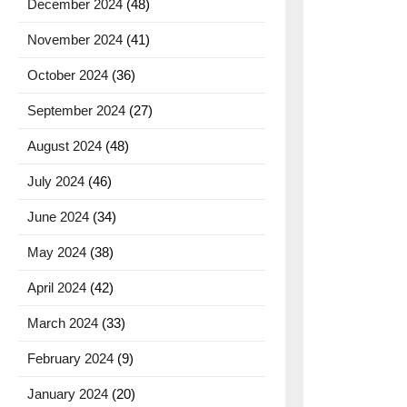
December 2024
(48)
November 2024
(41)
October 2024
(36)
September 2024
(27)
August 2024
(48)
July 2024
(46)
June 2024
(34)
May 2024
(38)
April 2024
(42)
March 2024
(33)
February 2024
(9)
January 2024
(20)