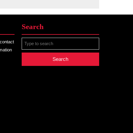
Search
Search
contact
for:
rmation