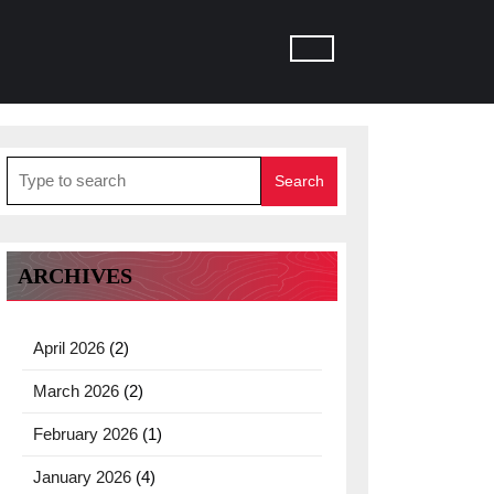
Search
for:
ARCHIVES
April 2026
(2)
March 2026
(2)
February 2026
(1)
January 2026
(4)