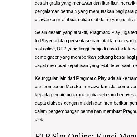
desain grafis yang menawan dan fitur-fitur menar
pengalaman bermain yang memuaskan bagi para p
ditawarkan membuat setiap slot demo yang dirilis se
Selain desain yang atraktif, Pragmatic Play juga 
to Player adalah persentase dari total taruhan ya
slot online, RTP yang tinggi menjadi daya tarik ter
demo gacor yang memberikan peluang besar bagi
dapat membuat keputusan yang lebih tepat saat me
Keunggulan lain dari Pragmatic Play adalah kema
dan tren pasar. Mereka menawarkan slot demo yan
kepada pemain untuk mencoba sebelum berinvestas
dapat diakses dengan mudah dan memberikan peng
dalam pengembangan permainan membuat Pragmatic
slot.
RTP Slot Online: Kunci Me