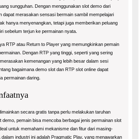
 uang sungguhan. Dengan menggunakan slot demo dari
in dapat merasakan sensasi bermain sambil mempelajari
tidak hanya menyenangkan, tetapi juga memberikan peluang
ri sebelum terjun ke permainan nyata.
danya RTP atau Return to Player yang memungkinkan pemain
ermainan. Dengan RTP yang tinggi, seperti yang sering
sa merasakan kemenangan yang lebih besar dalam sesi
tentang bagaimana demo slot dan RTP slot online dapat
 permainan daring.
nfaatnya
dimainkan secara gratis tanpa perlu melakukan taruhan
 demo, pemain bisa mencoba berbagai jenis permainan slot
g ideal untuk memahami mekanisme dan fitur dari masing-
dalam industri ini adalah Pragmatic Play, yang menawarkan