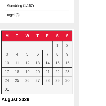
Gambling
(1,157)
togel
(3)
M
T
W
T
F
S
S
1
2
3
4
5
6
7
8
9
10
11
12
13
14
15
16
17
18
19
20
21
22
23
24
25
26
27
28
29
30
31
August 2026