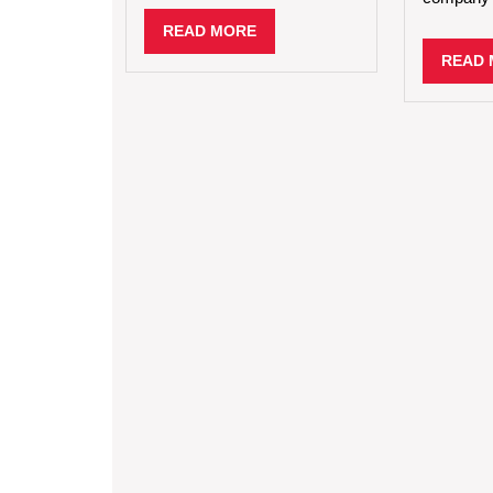
READ
READ MORE
MORE
READ