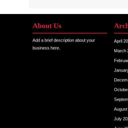
About Us
Arch
Add a brief description about your
April 2
business here.
March 
Februa
Januar
Decemb
Octobe
Septem
August
July 20