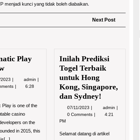
 menjadi kunci yang tidak boleh diabaikan.
Next
Next Post
Post
atic Play
Inilah Prediksi
ew
Togel Terbaik
untuk Hong
08/24/2023
Pragmatic
/2023
admin
Kong, Singapore,
Play
mments
6:28
Review
dan Sydney!
 Play is one of the
07/11/2023
Inilah
07/11/2023
admin
Prediksi
table casino
0 Comments
4:21
Togel
PM
developers on the
Terbaik
ounded in 2015, this
untuk
Selamat datang di artikel
s[...]
Hong