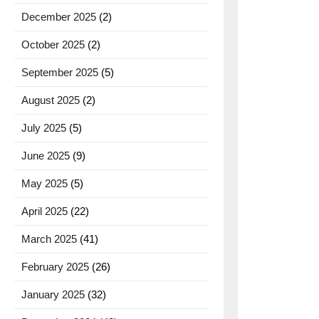
December 2025
(2)
October 2025
(2)
September 2025
(5)
August 2025
(2)
July 2025
(5)
June 2025
(9)
May 2025
(5)
April 2025
(22)
March 2025
(41)
February 2025
(26)
January 2025
(32)